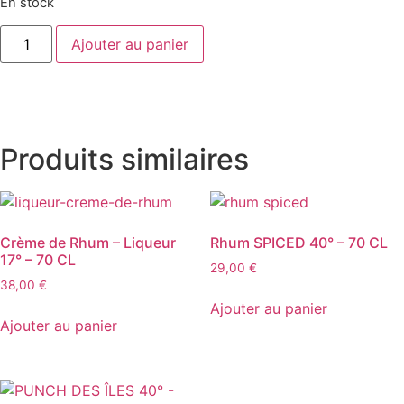
En stock
quantité
Ajouter au panier
de
PUNCH
FET'COCO
CARAMEL
17°
-
100
CL
Produits similaires
Crème de Rhum – Liqueur
Rhum SPICED 40° – 70 CL
17° – 70 CL
29,00
€
38,00
€
Ajouter au panier
Ajouter au panier