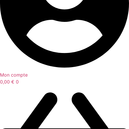
Mon compte
0,00
€
0