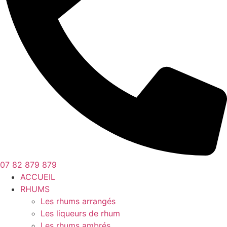
07 82 879 879
ACCUEIL
RHUMS
Les rhums arrangés
Les liqueurs de rhum
Les rhums ambrés