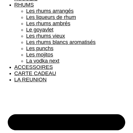
RHUMS
Les rhums arrangés
Les liqueurs de rhum
Les rhums ambrés
Le goyavlet
Les rhums vieux
Les rhums blancs aromatisés
Les punchs
Les mojitos
La vodka next
ACCESSOIRES
CARTE CADEAU
LA REUNION