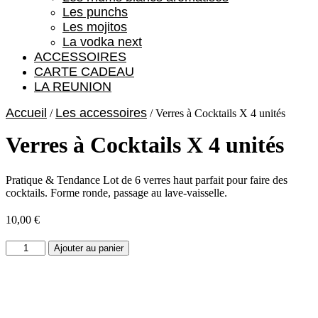
Les punchs
Les mojitos
La vodka next
ACCESSOIRES
CARTE CADEAU
LA REUNION
Accueil
Les accessoires
/
/ Verres à Cocktails X 4 unités
Verres à Cocktails X 4 unités
Pratique & Tendance Lot de 6 verres haut parfait pour faire des
cocktails. Forme ronde, passage au lave-vaisselle.
10,00
€
quantité
Ajouter au panier
de
Verres
à
Cocktails
X