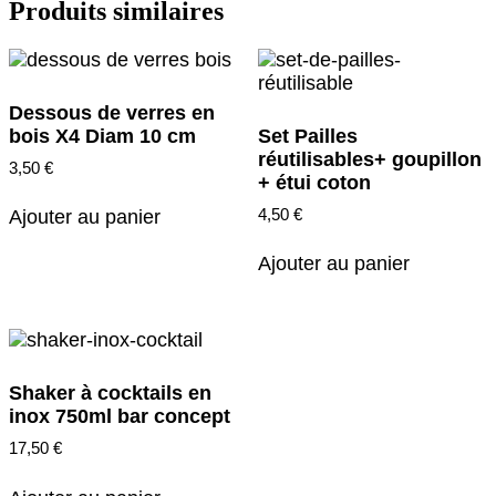
Produits similaires
4
unités
Dessous de verres en
bois X4 Diam 10 cm
Set Pailles
réutilisables+ goupillon
3,50
€
+ étui coton
4,50
€
Ajouter au panier
Ajouter au panier
Shaker à cocktails en
inox 750ml bar concept
17,50
€